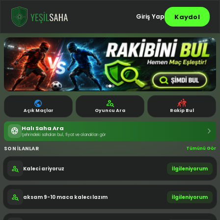
Kaydol
Giriş Yap
public
person_search
sports_kabaddi
Açık Maçlar
Oyuncu Ara
Rakip Bul
Halı Saha Ara
sports_soccer
arrow_forward_ios
Şehrindeki sahaları bul, fiyat ve olanakları gör
SON İLANLAR
Tümünü Gör
person_search
Kaleci ariyoruz
İlgileniyorum
person_search
aksam 9-10 maca kalecı lazım
İlgileniyorum